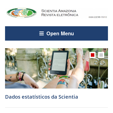
Open Menu
Dados estatísticos da Scientia
Artigos mais citados