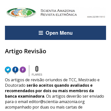
Open Menu
Artigo Revisão
0
FLARE
Made with
0
0
More Info
FLARES
Os artigos de revisão oriundos de TCC, Mestrado e
Doutorado
serão aceitos quando avaliados e
recomendados por dois ou mais membros da
banca examinadora
. Os artigos deverão ser enviado
para o email editor@scientia-amazonia.org
acompanhado por duas ou mais cartas de