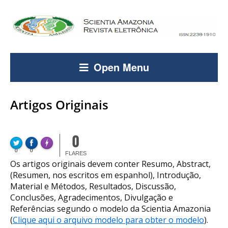
Open Menu
Artigos Originais
0
FLARE
Made with
0
0
More Info
FLARES
Os artigos originais devem conter Resumo, Abstract,
(Resumen, nos escritos em espanhol), Introdução,
Material e Métodos, Resultados, Discussão,
Conclusões, Agradecimentos, Divulgação e
Referências segundo o modelo da Scientia Amazonia
(
Clique aqui o arquivo modelo para obter o modelo
).