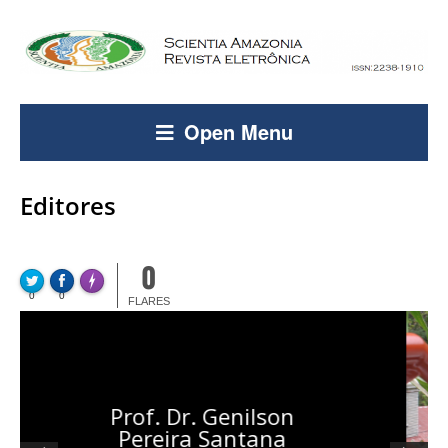
Open Menu
Editores
0
FLARE
Made with
0
0
More Info
FLARES
Prof. Dr. Genilson
Pereira Santana